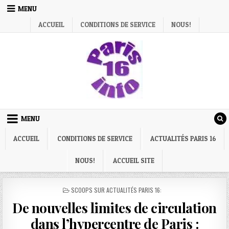
Skip
MENU
to
ACCUEIL
CONDITIONS DE SERVICE
NOUS!
content
MENU
ACCUEIL
CONDITIONS DE SERVICE
ACTUALITÉS PARIS 16
NOUS!
ACCUEIL SITE
POSTED
SCOOPS SUR ACTUALITÉS PARIS 16:
IN
De nouvelles limites de circulation
dans l’hypercentre de Paris :