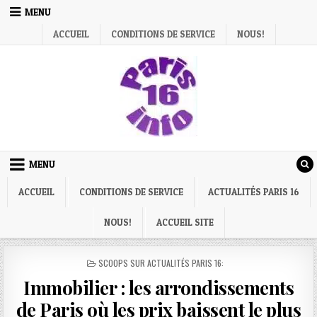
Skip
MENU
to
ACCUEIL
CONDITIONS DE SERVICE
NOUS!
content
MENU
ACCUEIL
CONDITIONS DE SERVICE
ACTUALITÉS PARIS 16
NOUS!
ACCUEIL SITE
POSTED
SCOOPS SUR ACTUALITÉS PARIS 16:
IN
Immobilier : les arrondissements
de Paris où les prix baissent le plus