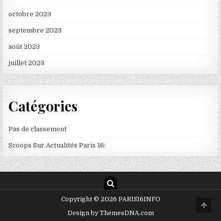
octobre 2023
septembre 2023
août 2023
juillet 2023
Catégories
Pas de classement
Scoops Sur Actualités Paris 16:
Copyright © 2026 PARIS16INFO
Scro
to
Design by ThemesDNA.com
Top