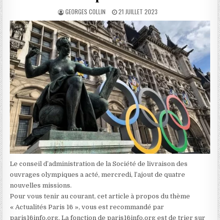
AUTHOR:
PUBLISHED
GEORGES COLLIN
21 JUILLET 2023
DATE:
Le conseil d’administration de la Société de livraison des
ouvrages olympiques a acté, mercredi, l’ajout de quatre
nouvelles missions.
Pour vous tenir au courant, cet article à propos du thème
« Actualités Paris 16 », vous est recommandé par
paris16info.org. La fonction de paris16info.org est de trier sur