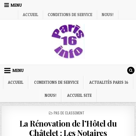
Skip
MENU
to
ACCUEIL
CONDITIONS DE SERVICE
NOUS!
content
MENU
ACCUEIL
CONDITIONS DE SERVICE
ACTUALITÉS PARIS 16
NOUS!
ACCUEIL SITE
POSTED
PAS DE CLASSEMENT
IN
La Rénovation de l’Hôtel du
Châtelet : Les Notaires