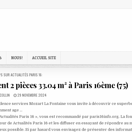
6
NOUS!
ACCUEIL SITE
D
S SUR ACTUALITÉS PARIS 16:
 2 pièces 33.04 m² à Paris 16ème (75)
PUBLISHED
COLLIN
29 NOVEMBRE 2024
DATE:
idence services Mozart La Fontaine vous invite à découvrir ce superb
emment age …
 Actualités Paris 16 », vous est recommandé par paris16info.org. La fo
our de Actualités Paris 16 et les diffuser en essayant de répondre au 
mieux possible. Si par hasard vous envisagez de présenter des informa