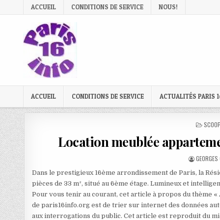
Skip
ACCUEIL
CONDITIONS DE SERVICE
NOUS!
to
content
ACCUEIL
CONDITIONS DE SERVICE
ACTUALITÉS PARIS 1
POSTE
SCOOP
IN
Location meublée appartement
AUTHOR:
GEORGES 
Dans le prestigieux 16ème arrondissement de Paris, la Rés
pièces de 33 m², situé au 6ème étage. Lumineux et intellig
Pour vous tenir au courant, cet article à propos du thème «
de paris16info.org est de trier sur internet des données aut
aux interrogations du public. Cet article est reproduit du 