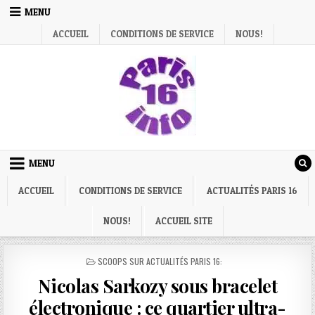
Skip
MENU
to
ACCUEIL
CONDITIONS DE SERVICE
NOUS!
content
MENU
ACCUEIL
CONDITIONS DE SERVICE
ACTUALITÉS PARIS 16
NOUS!
ACCUEIL SITE
POSTED
SCOOPS SUR ACTUALITÉS PARIS 16:
IN
Nicolas Sarkozy sous bracelet
électronique : ce quartier ultra-