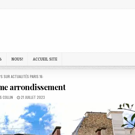
6
NOUS!
ACCUEIL SITE
D
S SUR ACTUALITÉS PARIS 16:
eme arrondissement
:
PUBLISHED
S COLLIN
21 JUILLET 2023
DATE: