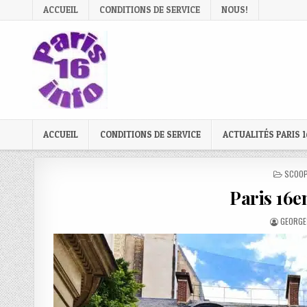
Skip
ACCUEIL
CONDITIONS DE SERVICE
NOUS!
to
content
ACCUEIL
CONDITIONS DE SERVICE
ACTUALITÉS PARIS 1
POSTE
SCOOP
IN
Paris 16
AUTHOR
GEORGE