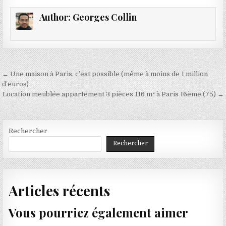
Author:
Georges Collin
Navigation
← Une maison à Paris, c’est possible (même à moins de 1 million
de
d’euros)
Location meublée appartement 3 pièces 116 m² à Paris 16ème (75) →
l’article
Rechercher
Rechercher
Articles récents
Vous pourriez également aimer