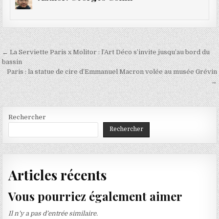
Navigation
← La Serviette Paris x Molitor : l’Art Déco s’invite jusqu’au bord du
de
bassin
Paris : la statue de cire d’Emmanuel Macron volée au musée Grévin
l’article
→
Rechercher
Rechercher
Articles récents
Vous pourriez également aimer
Il n’y a pas d’entrée similaire.