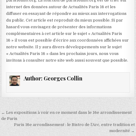
paris16info.org. La fonction de paris16info.org est de trier sur
internet des données autour de Actualités Paris 16 et les
diffuser en essayant de répondre au mieux aux interrogations
du public. Cet article est reproduit du mieux possible. Si par
hasard vous envisagez de présenter des informations
complémentaires à cet article sur le sujet « Actualités Paris
16 » il vous est possible d’écrire aux coordonnées affichées sur
notre website. Il y aura divers développements sur le sujet
« Actualités Paris 16 » dans les prochains jours, nous vous
invitons à consulter notre site web aussi souvent que possible.
Author:
Georges Collin
Navigation
← Les expositions à voir en ce moment dans le 16e arrondissement
de
de Paris
Paris 16e arrondissement : le Bistro de l’Arc, entre tradition et
l’article
modernité →