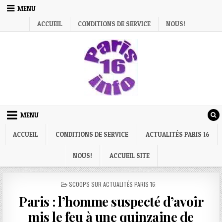
Skip
MENU
to
ACCUEIL
CONDITIONS DE SERVICE
NOUS!
content
MENU
ACCUEIL
CONDITIONS DE SERVICE
ACTUALITÉS PARIS 16
NOUS!
ACCUEIL SITE
POSTED
SCOOPS SUR ACTUALITÉS PARIS 16:
IN
Paris : l’homme suspecté d’avoir
mis le feu à une quinzaine de