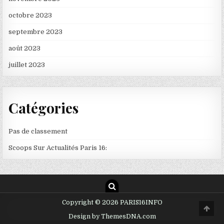
octobre 2023
septembre 2023
août 2023
juillet 2023
Catégories
Pas de classement
Scoops Sur Actualités Paris 16:
Copyright © 2026 PARIS16INFO
Scro
to
Design by ThemesDNA.com
Top