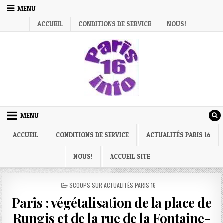
Skip
MENU
to
ACCUEIL
CONDITIONS DE SERVICE
NOUS!
content
MENU
ACCUEIL
CONDITIONS DE SERVICE
ACTUALITÉS PARIS 16
NOUS!
ACCUEIL SITE
POSTED
SCOOPS SUR ACTUALITÉS PARIS 16:
IN
Paris : végétalisation de la place de
Rungis et de la rue de la Fontaine-