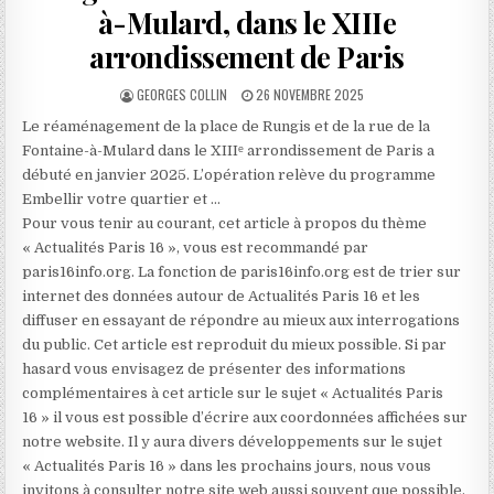
à-Mulard, dans le XIIIe
arrondissement de Paris
AUTHOR:
PUBLISHED
GEORGES COLLIN
26 NOVEMBRE 2025
DATE:
Le réaménagement de la place de Rungis et de la rue de la
Fontaine-à-Mulard dans le XIIIᵉ arrondissement de Paris a
débuté en janvier 2025. L’opération relève du programme
Embellir votre quartier et …
Pour vous tenir au courant, cet article à propos du thème
« Actualités Paris 16 », vous est recommandé par
paris16info.org. La fonction de paris16info.org est de trier sur
internet des données autour de Actualités Paris 16 et les
diffuser en essayant de répondre au mieux aux interrogations
du public. Cet article est reproduit du mieux possible. Si par
hasard vous envisagez de présenter des informations
complémentaires à cet article sur le sujet « Actualités Paris
16 » il vous est possible d’écrire aux coordonnées affichées sur
notre website. Il y aura divers développements sur le sujet
« Actualités Paris 16 » dans les prochains jours, nous vous
invitons à consulter notre site web aussi souvent que possible.