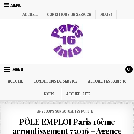
Skip
MENU
to
ACCUEIL
CONDITIONS DE SERVICE
NOUS!
content
MENU
ACCUEIL
CONDITIONS DE SERVICE
ACTUALITÉS PARIS 16
NOUS!
ACCUEIL SITE
POSTED
SCOOPS SUR ACTUALITÉS PARIS 16:
IN
PÔLE EMPLOI Paris 16ème
arrondissement 75016 – Agence