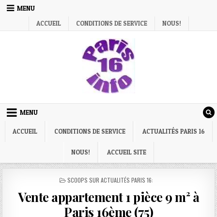
Skip
MENU
to
ACCUEIL
CONDITIONS DE SERVICE
NOUS!
content
MENU
ACCUEIL
CONDITIONS DE SERVICE
ACTUALITÉS PARIS 16
NOUS!
ACCUEIL SITE
POSTED
SCOOPS SUR ACTUALITÉS PARIS 16:
IN
Vente appartement 1 pièce 9 m² à
Paris 16ème (75)