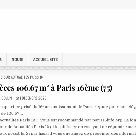
6
NOUS!
ACCUEIL SITE
D
S SUR ACTUALITÉS PARIS 16:
èces 106.67 m² à Paris 16ème (75)
PUBLISHED
 COLLIN
1 DÉCEMBRE 2025
DATE:
un quartier prisé du 16ᵉ arrondissement de Paris réputé pour son élé
 de 106,67 …
 Actualités Paris 16 », vous est recommandé par paris16info.org. La fo
our de Actualités Paris 16 et les diffuser en essayant de répondre au 
mieux possible. Si par hasard vous envisagez de présenter des informa