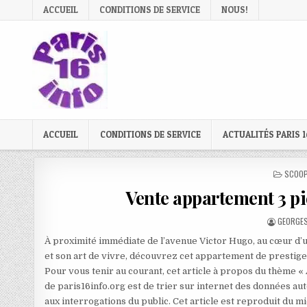
Skip
ACCUEIL
CONDITIONS DE SERVICE
NOUS!
to
content
ACCUEIL
CONDITIONS DE SERVICE
ACTUALITÉS PARIS 1
POSTE
SCOOP
IN
Vente appartement 3 pi
AUTHOR:
GEORGES
À proximité immédiate de l’avenue Victor Hugo, au cœur d’
et son art de vivre, découvrez cet appartement de prestige
Pour vous tenir au courant, cet article à propos du thème «
de paris16info.org est de trier sur internet des données aut
aux interrogations du public. Cet article est reproduit du 