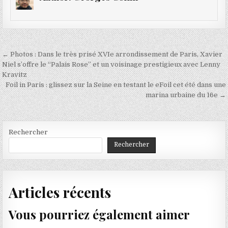
Navigation
← Photos : Dans le très prisé XVIe arrondissement de Paris, Xavier
de
Niel s’offre le “Palais Rose” et un voisinage prestigieux avec Lenny
Kravitz
l’article
Foil in Paris : glissez sur la Seine en testant le eFoil cet été dans une
marina urbaine du 16e →
Rechercher
Rechercher
Articles récents
Vous pourriez également aimer