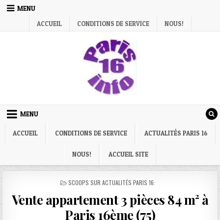
Skip
MENU
to
ACCUEIL
CONDITIONS DE SERVICE
NOUS!
content
MENU
ACCUEIL
CONDITIONS DE SERVICE
ACTUALITÉS PARIS 16
NOUS!
ACCUEIL SITE
POSTED
SCOOPS SUR ACTUALITÉS PARIS 16:
IN
Vente appartement 3 pièces 84 m² à
Paris 16ème (75)