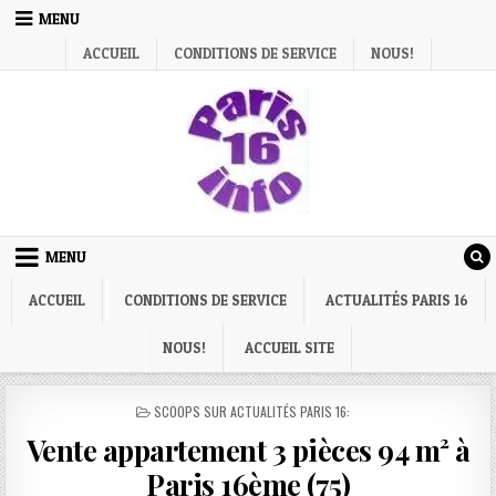
Skip
MENU
to
ACCUEIL
CONDITIONS DE SERVICE
NOUS!
content
MENU
ACCUEIL
CONDITIONS DE SERVICE
ACTUALITÉS PARIS 16
NOUS!
ACCUEIL SITE
POSTED
SCOOPS SUR ACTUALITÉS PARIS 16:
IN
Vente appartement 3 pièces 94 m² à
Paris 16ème (75)