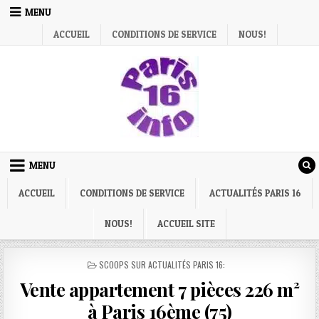
Skip
MENU
to
ACCUEIL
CONDITIONS DE SERVICE
NOUS!
content
MENU
ACCUEIL
CONDITIONS DE SERVICE
ACTUALITÉS PARIS 16
NOUS!
ACCUEIL SITE
POSTED
SCOOPS SUR ACTUALITÉS PARIS 16:
IN
Vente appartement 7 pièces 226 m²
à Paris 16ème (75)