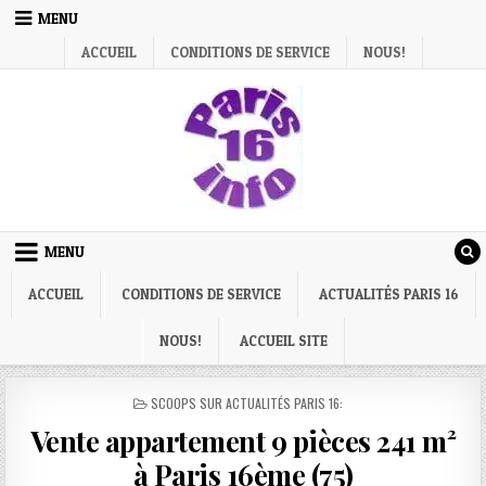
Skip
MENU
to
ACCUEIL
CONDITIONS DE SERVICE
NOUS!
content
MENU
ACCUEIL
CONDITIONS DE SERVICE
ACTUALITÉS PARIS 16
NOUS!
ACCUEIL SITE
POSTED
SCOOPS SUR ACTUALITÉS PARIS 16:
IN
Vente appartement 9 pièces 241 m²
à Paris 16ème (75)