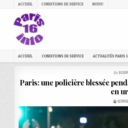
Skip
ACCUEIL
CONDITIONS DE SERVICE
NOUS!
to
content
ACCUEIL
CONDITIONS DE SERVICE
ACTUALITÉS PARIS 1
POSTE
SCOOP
IN
Paris: une policière blessée pend
en u
AUTHO
GEORGE