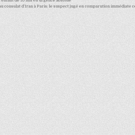
n enfant de 10 ans en urgence absolue
 consulat d’Iran à Paris: le suspect jugé en comparution immédiate c