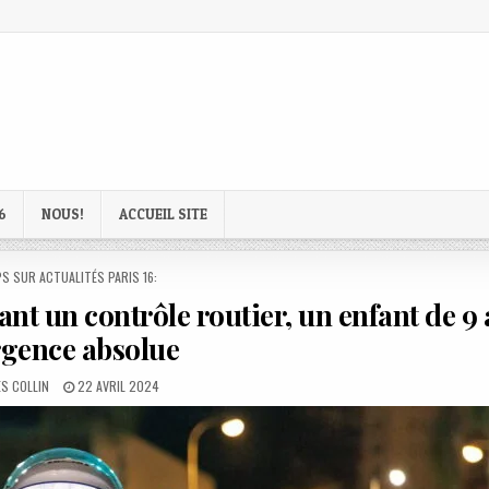
6
NOUS!
ACCUEIL SITE
D
S SUR ACTUALITÉS PARIS 16:
ant un contrôle routier, un enfant de 9
rgence absolue
R:
PUBLISHED
S COLLIN
22 AVRIL 2024
DATE: