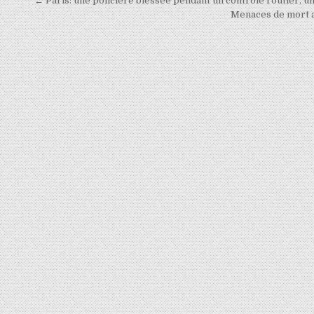
Navigation
← Paris: une policière blessée pendant un contrôle routier, u
de
Menaces de mort au
l’article