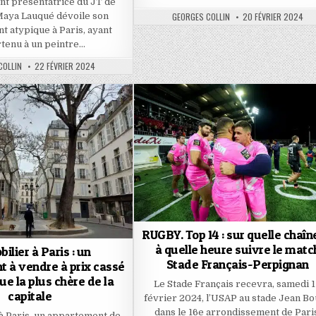
t présentatrice du JT de
AUTHOR:
PUBLISHED
Maya Lauqué dévoile son
GEORGES COLLIN
20 FÉVRIER 2024
DATE:
 atypique à Paris, ayant
tenu à un peintre…
PUBLISHED
COLLIN
22 FÉVRIER 2024
DATE:
RUGBY. Top 14 : sur quelle chaîn
à quelle heure suivre le matc
ilier à Paris : un
Stade Français-Perpignan
 à vendre à prix cassé
ue la plus chère de la
Le Stade Français recevra, samedi 
capitale
février 2024, l’USAP au stade Jean Bo
dans le 16e arrondissement de Pari
à Paris, un appartement de