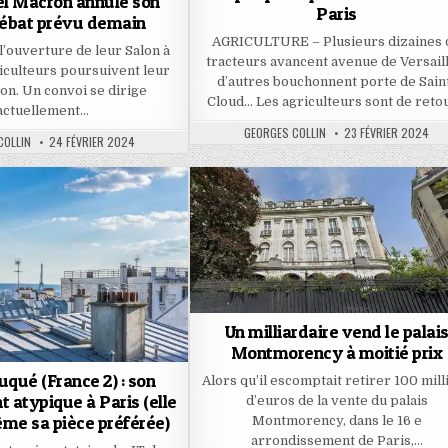
 Macron annule son
Paris
ébat prévu demain
AGRICULTURE – Plusieurs dizaines 
 l’ouverture de leur Salon à
tracteurs avancent avenue de Versaill
riculteurs poursuivent leur
d’autres bouchonnent porte de Sain
ion. Un convoi se dirige
Cloud… Les agriculteurs sont de reto
actuellement…
AUTHOR:
PUBLISHED
GEORGES COLLIN
23 FÉVRIER 2024
PUBLISHED
COLLIN
24 FÉVRIER 2024
DATE:
DATE:
Un milliardaire vend le palai
Montmorency à moitié prix
qué (France 2) : son
Alors qu’il escomptait retirer 100 mill
 atypique à Paris (elle
d’euros de la vente du palais
me sa pièce préférée)
Montmorency, dans le 16 e
arrondissement de Paris,…