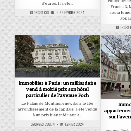
Nouvellemen
d’euros. Il a été…
France 2, 
AUTHOR:
PUBLISHED
GEORGES COLLIN
22 FÉVRIER 2024
appartement
DATE:
appar
AUTHOR:
GEORGES 
Immobilier à Paris : un milliardaire
vend à moitié prix son hôtel
particulier de l’avenue Foch
Le Palais de Montmorency, dans le 16e
Immob
arrondissement de la capitale, a été vendu
appartement
à un prix bien inférieur à…
sur l’aven
AUTHOR:
PUBLISHED
GEORGES COLLIN
18 FÉVRIER 2024
DATE:
Avenue Foch 