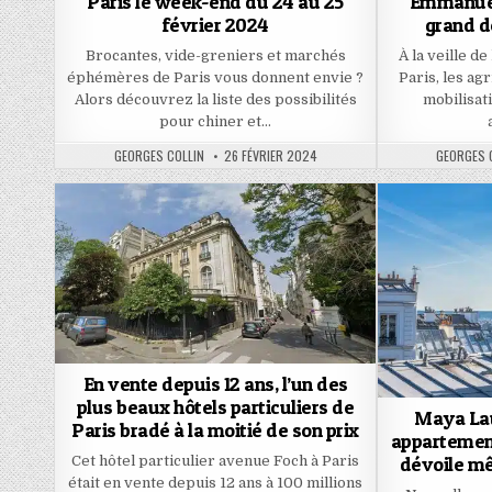
Paris le week-end du 24 au 25
Emmanuel
février 2024
grand d
Brocantes, vide-greniers et marchés
À la veille de
éphémères de Paris vous donnent envie ?
Paris, les ag
Alors découvrez la liste des possibilités
mobilisat
pour chiner et…
AUTHOR:
PUBLISHED
AUTHOR:
GEORGES COLLIN
26 FÉVRIER 2024
GEORGES 
DATE:
En vente depuis 12 ans, l’un des
plus beaux hôtels particuliers de
Maya Lau
Paris bradé à la moitié de son prix
appartement
dévoile mê
Cet hôtel particulier avenue Foch à Paris
était en vente depuis 12 ans à 100 millions