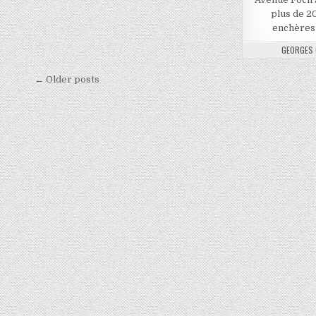
plus de 2
enchères 
AUTHOR:
GEORGES 
Navigation
← Older posts
des
articles