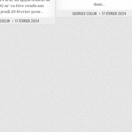
dans…
00 m² va être vendu aux
jeudi 29 février pour…
AUTHOR:
PUBLISHED
GEORGES COLLIN
17 FÉVRIER 2024
DATE:
PUBLISHED
COLLIN
17 FÉVRIER 2024
DATE: