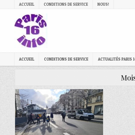
Skip
ACCUEIL
CONDITIONS DE SERVICE
NOUS!
to
content
ACCUEIL
CONDITIONS DE SERVICE
ACTUALITÉS PARIS 1
Mois