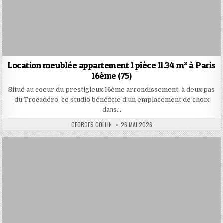
Location meublée appartement 1 pièce 11.34 m² à Paris
16ème (75)
Situé au coeur du prestigieux 16ème arrondissement, à deux pas
du Trocadéro, ce studio bénéficie d’un emplacement de choix
dans…
AUTHOR:
PUBLISHED
GEORGES COLLIN
26 MAI 2026
DATE: