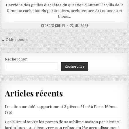
Derrière des grilles discrètes du quartier d’Auteuil, la villa de la
Réunion cache hôtels particuliers, architecture Art nouveau et
biens…
AUTHOR:
PUBLISHED
GEORGES COLLIN
23 MAI 2026
DATE:
Navigation
← Older posts
des
articles
Rechercher
Rechercher
Articles récents
Location meublée appartement 2 pièces 31 m² à Paris 16ème
(75)
Carla Bruni ouvre les portes de sa sublime maison parisienne :
jardin, bureau… découvrez son refuge du 16e arrondissement