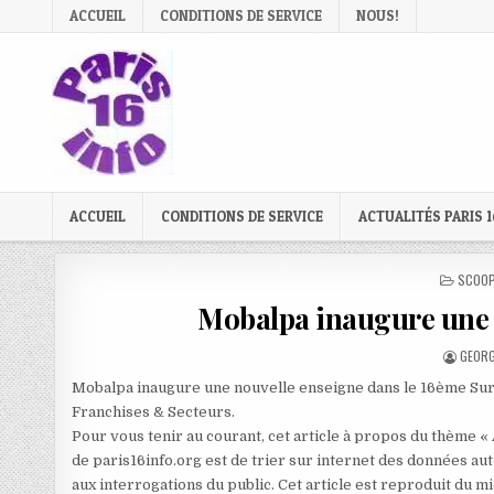
Skip
ACCUEIL
CONDITIONS DE SERVICE
NOUS!
to
content
ACCUEIL
CONDITIONS DE SERVICE
ACTUALITÉS PARIS 1
POSTE
SCOOP
IN
Mobalpa inaugure une 
AUTHO
GEORG
Mobalpa inaugure une nouvelle enseigne dans le 16ème Sur 
Franchises & Secteurs.
Pour vous tenir au courant, cet article à propos du thème «
de paris16info.org est de trier sur internet des données aut
aux interrogations du public. Cet article est reproduit du 