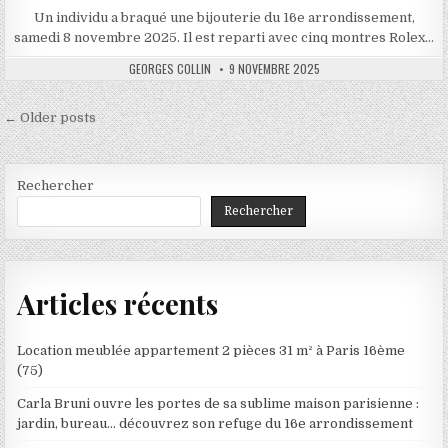
Un individu a braqué une bijouterie du 16e arrondissement,
samedi 8 novembre 2025. Il est reparti avec cinq montres Rolex…
AUTHOR:
PUBLISHED
GEORGES COLLIN
9 NOVEMBRE 2025
DATE:
Navigation
← Older posts
des
articles
Rechercher
Rechercher
Articles récents
Location meublée appartement 2 pièces 31 m² à Paris 16ème
(75)
Carla Bruni ouvre les portes de sa sublime maison parisienne :
jardin, bureau… découvrez son refuge du 16e arrondissement