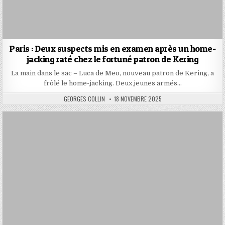
Paris : Deux suspects mis en examen après un home-
jacking raté chez le fortuné patron de Kering
La main dans le sac – Luca de Meo, nouveau patron de Kering, a
frôlé le home-jacking. Deux jeunes armés…
AUTHOR:
PUBLISHED
GEORGES COLLIN
18 NOVEMBRE 2025
DATE: