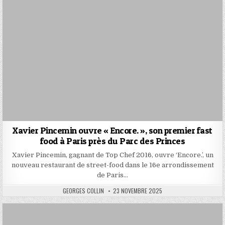
Xavier Pincemin ouvre « Encore. », son premier fast
food à Paris près du Parc des Princes
Xavier Pincemin, gagnant de Top Chef 2016, ouvre ‘Encore.’, un
nouveau restaurant de street-food dans le 16e arrondissement
de Paris…
AUTHOR:
PUBLISHED
GEORGES COLLIN
23 NOVEMBRE 2025
DATE: