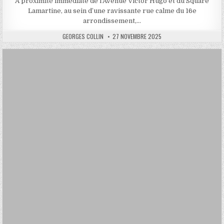
À proximité immédiate de l’Avenue Victor Hugo et du Square
Lamartine, au sein d’une ravissante rue calme du 16e
arrondissement,…
AUTHOR:
PUBLISHED
GEORGES COLLIN
27 NOVEMBRE 2025
DATE: