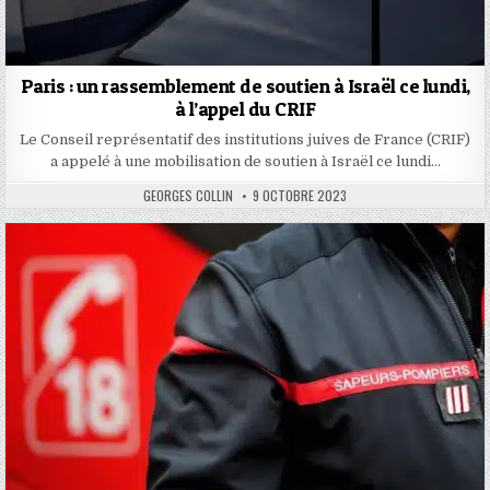
Paris : un rassemblement de soutien à Israël ce lundi,
à l’appel du CRIF
Le Conseil représentatif des institutions juives de France (CRIF)
a appelé à une mobilisation de soutien à Israël ce lundi…
AUTHOR:
PUBLISHED
GEORGES COLLIN
9 OCTOBRE 2023
DATE: