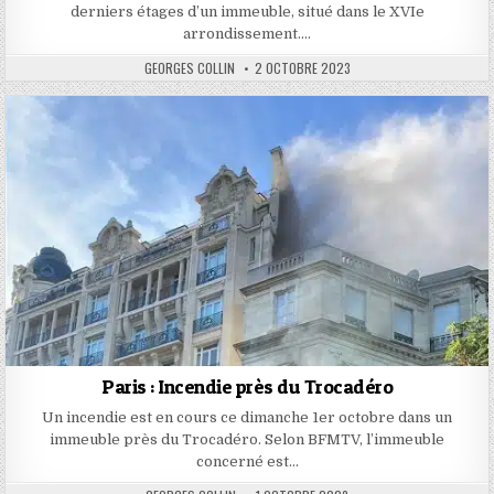
derniers étages d’un immeuble, situé dans le XVIe
arrondissement….
AUTHOR:
PUBLISHED
GEORGES COLLIN
2 OCTOBRE 2023
DATE:
Paris : Incendie près du Trocadéro
Un incendie est en cours ce dimanche 1er octobre dans un
immeuble près du Trocadéro. Selon BFMTV, l’immeuble
concerné est…