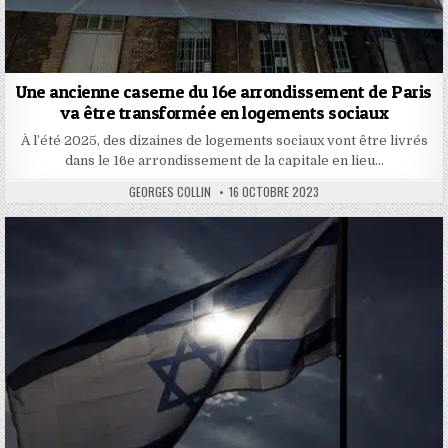
Une ancienne caserne du 16e arrondissement de Paris
va être transformée en logements sociaux
À l’été 2025, des dizaines de logements sociaux vont être livrés
dans le 16e arrondissement de la capitale en lieu…
AUTHOR:
PUBLISHED
GEORGES COLLIN
16 OCTOBRE 2023
DATE: