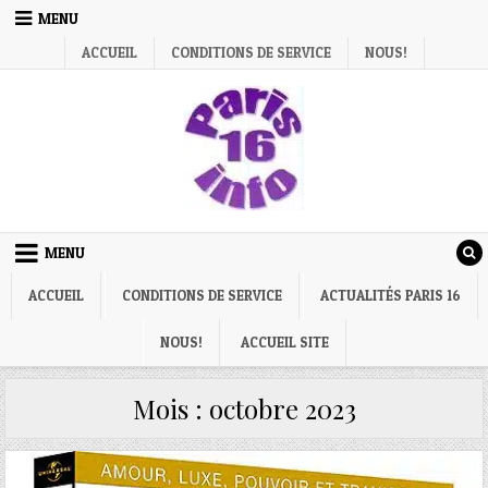
Skip
MENU
to
ACCUEIL
CONDITIONS DE SERVICE
NOUS!
content
MENU
ACCUEIL
CONDITIONS DE SERVICE
ACTUALITÉS PARIS 16
NOUS!
ACCUEIL SITE
Mois :
octobre 2023