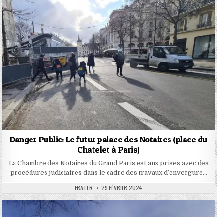
Danger Public: Le futur palace des Notaires (place du
Chatelet à Paris)
La Chambre des Notaires du Grand Paris est aux prises avec des
procédures judiciaires dans le cadre des travaux d’envergure…
AUTHOR:
PUBLISHED
FRATER
29 FÉVRIER 2024
DATE: