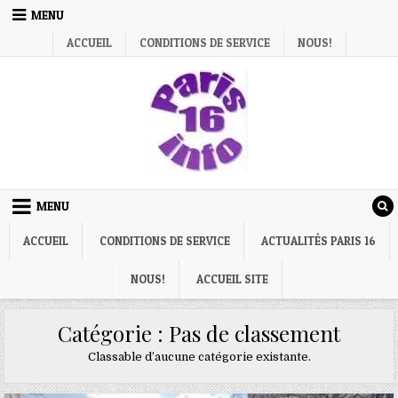
Skip
MENU
to
ACCUEIL
CONDITIONS DE SERVICE
NOUS!
content
MENU
ACCUEIL
CONDITIONS DE SERVICE
ACTUALITÉS PARIS 16
NOUS!
ACCUEIL SITE
Catégorie :
Pas de classement
Classable d’aucune catégorie existante.