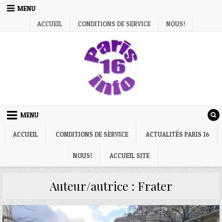
Skip
MENU
to
ACCUEIL
CONDITIONS DE SERVICE
NOUS!
content
MENU
ACCUEIL
CONDITIONS DE SERVICE
ACTUALITÉS PARIS 16
NOUS!
ACCUEIL SITE
Auteur/autrice :
Frater