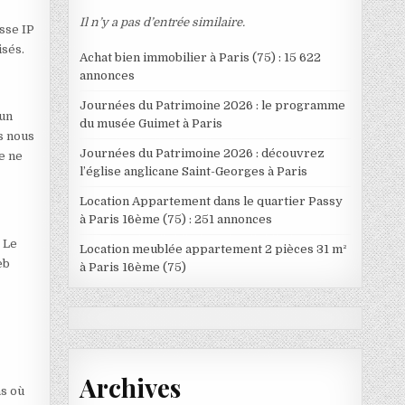
Il n’y a pas d’entrée similaire.
esse IP
isés.
Achat bien immobilier à Paris (75) : 15 622
annonces
Journées du Patrimoine 2026 : le programme
 un
du musée Guimet à Paris
s nous
Journées du Patrimoine 2026 : découvrez
e ne
l’église anglicane Saint-Georges à Paris
Location Appartement dans le quartier Passy
à Paris 16ème (75) : 251 annonces
 Le
Location meublée appartement 2 pièces 31 m²
eb
à Paris 16ème (75)
Archives
as où