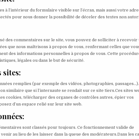
s à l’intérieur du formulaire visible sur l’écran, mais aussi votre adr
llectés pour nous donner la possibilité de déceler des textes non autor
sé des commentaires sur le site, vous pouvez de solliciter à recevoir
ées que nous maîtrisons à propos de vous, renfermant celles que vou
cement des informations personnelles à propos de vous. Cette procédur
stiques, légales ou dans le but de sécurité.
sites:
données remplies (par exemple des vidéos, photographies, passages…).
 similaire que si l’internaute se rendait sur ce site tiers.Ces sites w
des cookies, télécharger des organes de contrôles autres, épier vos
posez d’un espace relié sur leur site web.
onnées:
lémentaires sont classés pour toujours. Ce fonctionnement valide de
enir au lieu de les laisser dans la queue des modérateurs.Dans les c