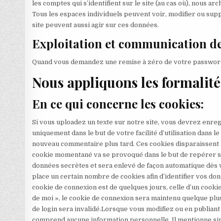
les comptes qui s’identifient sur le site (au cas où), nous ar
Tous les espaces individuels peuvent voir, modifier ou sup
site peuvent aussi agir sur ces données.
Exploitation et communication de
Quand vous demandez une remise à zéro de votre password, vo
Nous appliquons les formalité
En ce qui concerne les cookies:
Si vous uploadez un texte sur notre site, vous devrez enreg
uniquement dans le but de votre facilité d’utilisation dans 
nouveau commentaire plus tard. Ces cookies disparaissent a
cookie momentané va se provoqué dans le but de repérer si 
données secrètes et sera enlevé de façon automatique dès
place un certain nombre de cookies afin d’identifier vos don
cookie de connexion est de quelques jours, celle d’un cooki
de moi », le cookie de connexion sera maintenu quelque plu
de login sera invalidé.Lorsque vous modifiez ou en publiant 
comprend aucune information personnelle. Il mentionne simp