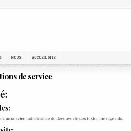
6
NOUS!
ACCUEIL SITE
ions de service
é:
les:
c un service industrialisé de découverte des textes outrageants.
site: