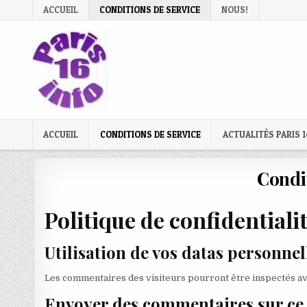
Skip
ACCUEIL
CONDITIONS DE SERVICE
NOUS!
to
content
ACCUEIL
CONDITIONS DE SERVICE
ACTUALITÉS PARIS 1
Condit
Politique de confidentialit
Utilisation de vos datas personnel
Les commentaires des visiteurs pourront être inspectés ave
Envoyer des commentaires sur ce 