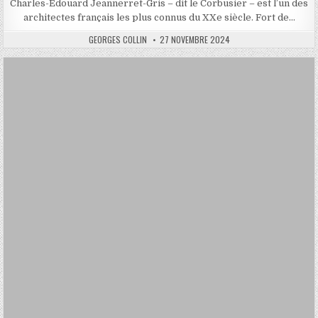
Charles-Edouard Jeannerret-Gris – dit le Corbusier – est l’un des
architectes français les plus connus du XXe siècle. Fort de…
AUTHOR:
PUBLISHED
GEORGES COLLIN
27 NOVEMBRE 2024
DATE: