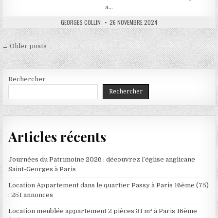
a…
AUTHOR:
PUBLISHED
GEORGES COLLIN
26 NOVEMBRE 2024
DATE:
Navigation
← Older posts
des
articles
Rechercher
Rechercher
Articles récents
Journées du Patrimoine 2026 : découvrez l’église anglicane
Saint-Georges à Paris
Location Appartement dans le quartier Passy à Paris 16ème (75)
: 251 annonces
Location meublée appartement 2 pièces 31 m² à Paris 16ème