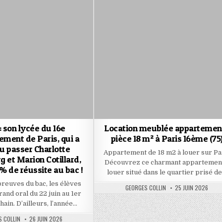
: son lycée du 16e
Location meublée appartement
ement de Paris, qui a
pièce 18 m² à Paris 16ème (75
u passer Charlotte
Appartement de 18 m2 à louer sur Pa
 et Marion Cotillard,
Découvrez ce charmant appartemen
 % de réussite au bac !
louer situé dans le quartier prisé d
reuves du bac, les élèves
AUTHOR:
PUBLISHED
GEORGES COLLIN
25 JUIN 2026
DATE:
rand oral du 22 juin au 1er
chain. D’ailleurs, l’année…
:
PUBLISHED
 COLLIN
26 JUIN 2026