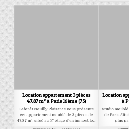
Location appartement 3 pièces
Location ap
47.87 m² à Paris 16ème (75)
à P
Laforêt Neuilly Plaisance vous présente
Studio meublé
cet appartement meublé de 3 pièces de
de Paris Situ
47,87 m², situé au 5? étage d’un immeuble…
plus pri