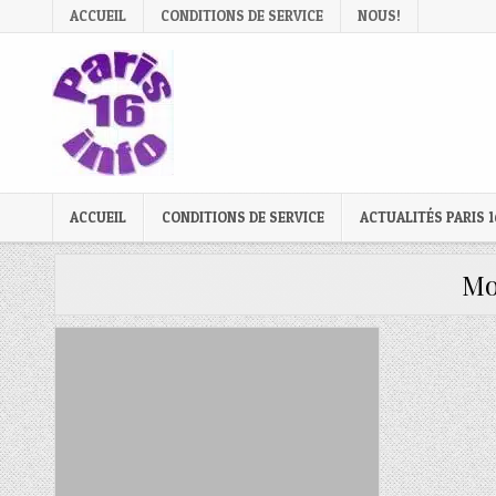
Skip
ACCUEIL
CONDITIONS DE SERVICE
NOUS!
to
content
ACCUEIL
CONDITIONS DE SERVICE
ACTUALITÉS PARIS 1
Mo