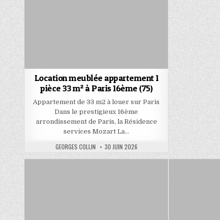
Location meublée appartement 1
pièce 33 m² à Paris 16ème (75)
Appartement de 33 m2 à louer sur Paris
Dans le prestigieux 16ème
arrondissement de Paris, la Résidence
services Mozart La…
AUTHOR:
PUBLISHED
GEORGES COLLIN
30 JUIN 2026
DATE: