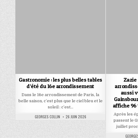
Gastronomie : les plus belles tables
Zazie 
d’été du 16e arrondissement
arrondiss
aussi v
Dans le 16e arrondissement de Paris, la
Gainsbourg
belle saison, c’est plus que le ciel bleu et le
affiche 96
soleil : c’est…
Après les ép
AUTHOR:
PUBLISHED
GEORGES COLLIN
26 JUIN 2026
DATE:
passent le G
juillet pro
AUTHOR
GEORGES