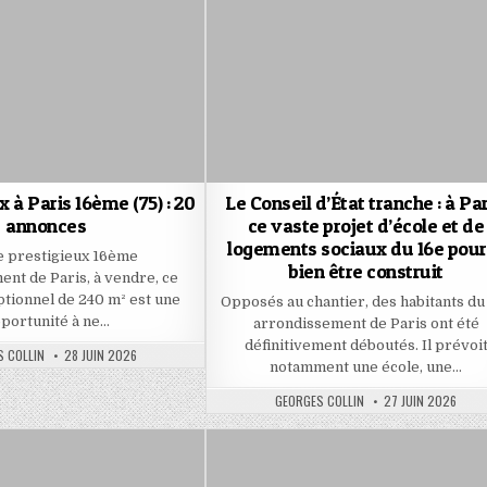
 à Paris 16ème (75) : 20
Le Conseil d’État tranche : à Par
annonces
ce vaste projet d’école et de
logements sociaux du 16e pour
e prestigieux 16ème
bien être construit
nt de Paris, à vendre, ce
tionnel de 240 m² est une
Opposés au chantier, des habitants du
portunité à ne…
arrondissement de Paris ont été
définitivement déboutés. Il prévoi
:
PUBLISHED
 COLLIN
28 JUIN 2026
DATE:
notamment une école, une…
AUTHOR:
PUBLISHED
GEORGES COLLIN
27 JUIN 2026
DATE: