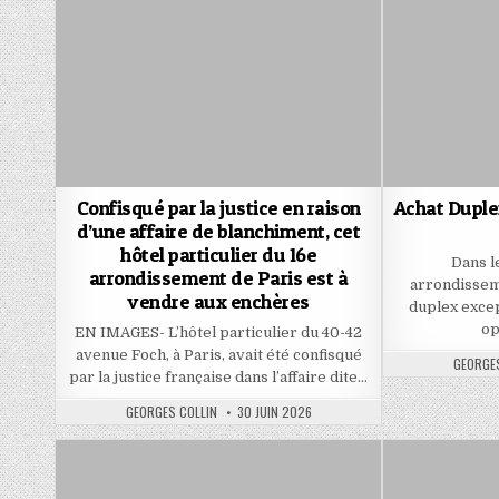
Confisqué par la justice en raison
Achat Duplex
d’une affaire de blanchiment, cet
hôtel particulier du 16e
Dans l
arrondissement de Paris est à
arrondisseme
vendre aux enchères
duplex excep
op
EN IMAGES- L’hôtel particulier du 40-42
avenue Foch, à Paris, avait été confisqué
AUTHOR
GEORGES
par la justice française dans l’affaire dite…
AUTHOR:
PUBLISHED
GEORGES COLLIN
30 JUIN 2026
DATE: