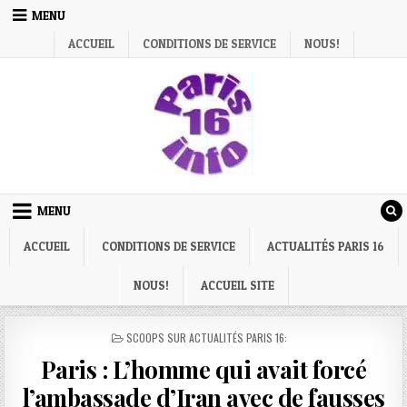
Skip
MENU
to
ACCUEIL
CONDITIONS DE SERVICE
NOUS!
content
MENU
ACCUEIL
CONDITIONS DE SERVICE
ACTUALITÉS PARIS 16
NOUS!
ACCUEIL SITE
POSTED
SCOOPS SUR ACTUALITÉS PARIS 16:
IN
Paris : L’homme qui avait forcé
l’ambassade d’Iran avec de fausses