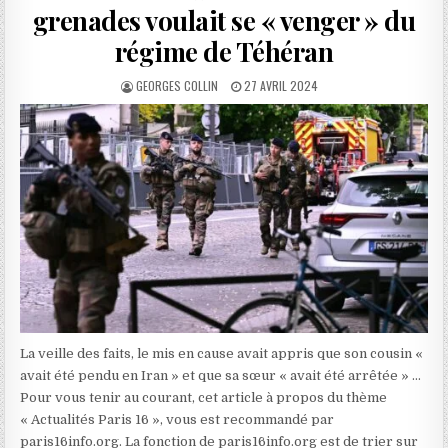
grenades voulait se « venger » du
régime de Téhéran
AUTHOR:
PUBLISHED
GEORGES COLLIN
27 AVRIL 2024
DATE:
La veille des faits, le mis en cause avait appris que son cousin «
avait été pendu en Iran » et que sa sœur « avait été arrêtée » …
Pour vous tenir au courant, cet article à propos du thème
« Actualités Paris 16 », vous est recommandé par
paris16info.org. La fonction de paris16info.org est de trier sur