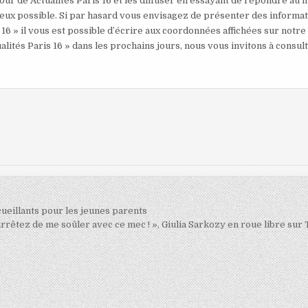
our de Actualités Paris 16 et les diffuser en essayant de répondre au 
mieux possible. Si par hasard vous envisagez de présenter des informa
 16 » il vous est possible d’écrire aux coordonnées affichées sur notre
alités Paris 16 » dans les prochains jours, nous vous invitons à consul
ccueillants pour les jeunes parents
arrêtez de me soûler avec ce mec ! », Giulia Sarkozy en roue libre sur