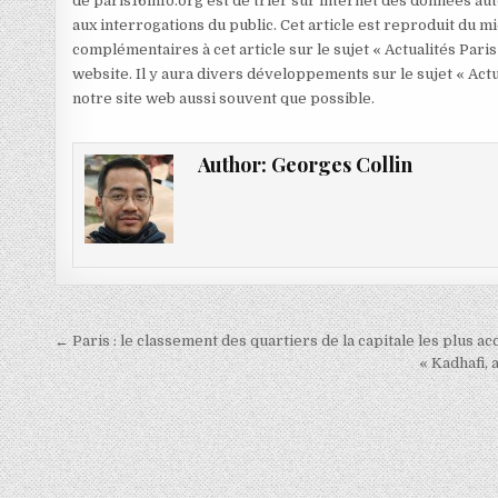
de paris16info.org est de trier sur internet des données aut
aux interrogations du public. Cet article est reproduit du 
complémentaires à cet article sur le sujet « Actualités Paris
website. Il y aura divers développements sur le sujet « Actu
notre site web aussi souvent que possible.
Author:
Georges Collin
Navigation
← Paris : le classement des quartiers de la capitale les plus a
de
« Kadhafi, 
l’article