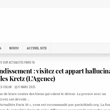
6
NOUS!
ACCUEIL SITE
D
S SUR ACTUALITÉS PARIS 16:
ndissement : visitez cet appart hallucin
les Kretz (L’Agence)
R:
PUBLISHED
ES COLLIN
17 MARS 2025
DATE:
 de leurs ventes des biens qui valent le détour. La preuve avec un
Kretz ont dévoilé …
 Actualités Paris 16 », vous est recommandé par paris16info.org. La fo