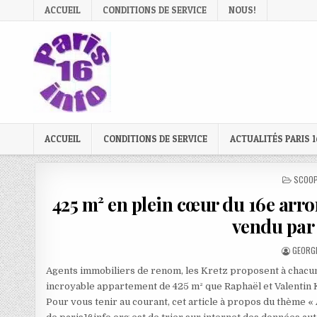
Skip
ACCUEIL
CONDITIONS DE SERVICE
NOUS!
to
content
ACCUEIL
CONDITIONS DE SERVICE
ACTUALITÉS PARIS 1
POSTE
SCOOP
IN
425 m² en plein cœur du 16e arro
vendu par 
AUTHO
GEORG
Agents immobiliers de renom, les Kretz proposent à chacune
incroyable appartement de 425 m² que Raphaël et Valentin 
Pour vous tenir au courant, cet article à propos du thème «