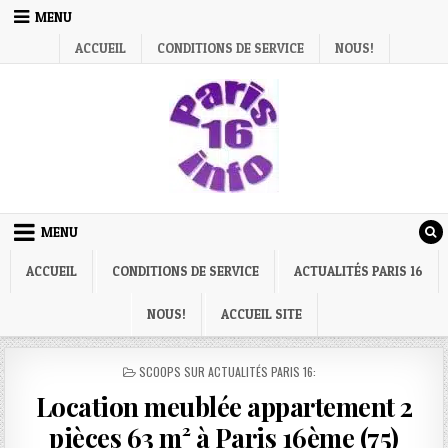
Skip
MENU
to
ACCUEIL
CONDITIONS DE SERVICE
NOUS!
content
MENU
ACCUEIL
CONDITIONS DE SERVICE
ACTUALITÉS PARIS 16
NOUS!
ACCUEIL SITE
POSTED
SCOOPS SUR ACTUALITÉS PARIS 16:
IN
Location meublée appartement 2
pièces 63 m² à Paris 16ème (75)