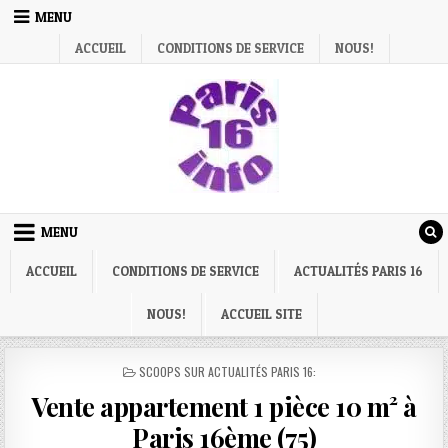
Skip
MENU
to
ACCUEIL
CONDITIONS DE SERVICE
NOUS!
content
MENU
ACCUEIL
CONDITIONS DE SERVICE
ACTUALITÉS PARIS 16
NOUS!
ACCUEIL SITE
POSTED
SCOOPS SUR ACTUALITÉS PARIS 16:
IN
Vente appartement 1 pièce 10 m² à
Paris 16ème (75)