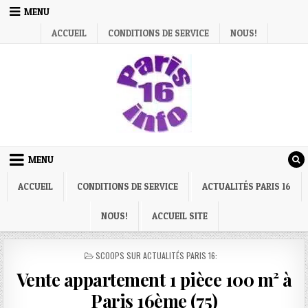
Skip
MENU
to
ACCUEIL
CONDITIONS DE SERVICE
NOUS!
content
MENU
ACCUEIL
CONDITIONS DE SERVICE
ACTUALITÉS PARIS 16
NOUS!
ACCUEIL SITE
POSTED
SCOOPS SUR ACTUALITÉS PARIS 16:
IN
Vente appartement 1 pièce 100 m² à
Paris 16ème (75)