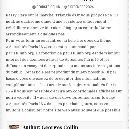
AUTHOR:
PUBLISHED
GEORGES COLLIN
3 DÉCEMBRE 2024
DATE:
Passy. Rare sur le marché, Triangle d’Or vous propose ce T3
neuf, au quatrième étage d’une résidence entièrement
réhabilitée ou neuve (derniers étages) au cœur du 16ème
arrondissement, à quelques pas …
Pour vous tenir au courant, cet article à propos du thème
« Actualités Paris 16 », vous est recommandé par
paris16info.org. La fonction de paris16info.org est de trier sur
internet des données autour de Actualités Paris 16 et les
diffuser en essayant de répondre au mieux aux interrogations
du public. Cet article est reproduit du mieux possible. Si par
hasard vous envisagez de présenter des informations
complémentaires à cet article sur le sujet « Actualités Paris
16 » il vous est possible d’écrire aux coordonnées affichées sur
notre website. Il y aura divers développements sur le sujet
« Actualités Paris 16 » dans les prochains jours, nous vous
invitons à consulter notre site web aussi souvent que possible.
Author:
Georges Collin