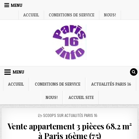
Skip
MENU
to
ACCUEIL
CONDITIONS DE SERVICE
NOUS!
content
MENU
ACCUEIL
CONDITIONS DE SERVICE
ACTUALITÉS PARIS 16
NOUS!
ACCUEIL SITE
POSTED
SCOOPS SUR ACTUALITÉS PARIS 16:
IN
Vente appartement 3 pièces 68.2 m²
à Paris 16ème (75)