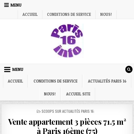
Skip
MENU
to
ACCUEIL
CONDITIONS DE SERVICE
NOUS!
content
MENU
ACCUEIL
CONDITIONS DE SERVICE
ACTUALITÉS PARIS 16
NOUS!
ACCUEIL SITE
POSTED
SCOOPS SUR ACTUALITÉS PARIS 16:
IN
Vente appartement 3 pièces 71.5 m²
à Paris 16ème (75)