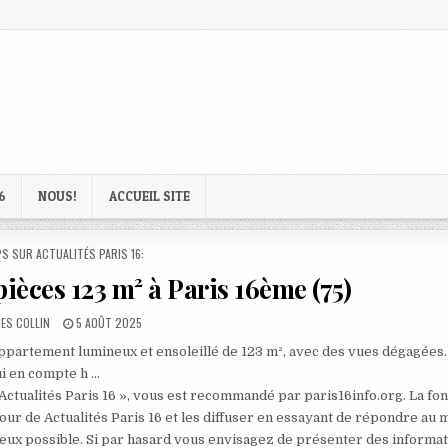
6
NOUS!
ACCUEIL SITE
D
S SUR ACTUALITÉS PARIS 16:
ièces 123 m² à Paris 16ème (75)
R:
PUBLISHED
ES COLLIN
5 AOÛT 2025
DATE:
appartement lumineux et ensoleillé de 123 m², avec des vues dégagées.
ui en compte h …
 Actualités Paris 16 », vous est recommandé par paris16info.org. La fo
our de Actualités Paris 16 et les diffuser en essayant de répondre au 
mieux possible. Si par hasard vous envisagez de présenter des informa