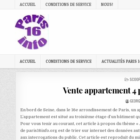
Skip
ACCUEIL
CONDITIONS DE SERVICE
NOUS!
to
content
ACCUEIL
CONDITIONS DE SERVICE
ACTUALITÉS PARIS 1
POSTE
SCOOP
IN
Vente appartement 4 p
AUTHO
GEORG
En bord de Seine, dans le 16e arrondissement de Paris, un 
L’appartement est situé au troisième étage d’un bâtiment q
Pour vous tenir au courant, cet article à propos du thème «
de paris16info.org est de trier sur internet des données aut
aux interrogations du public. Cet article est reproduit du 