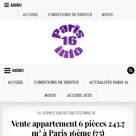
Skip
MENU
to
ACCUEIL
CONDITIONS DE SERVICE
NOUS!
content
MENU
ACCUEIL
CONDITIONS DE SERVICE
ACTUALITÉS PARIS 16
NOUS!
ACCUEIL SITE
POSTED
SCOOPS SUR ACTUALITÉS PARIS 16:
IN
Vente appartement 6 pièces 243.7
m² à Paris 16ème (75)