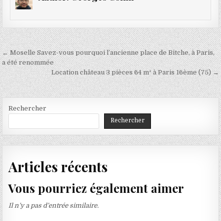
Navigation
← Moselle Savez-vous pourquoi l’ancienne place de Bitche, à Paris,
de
a été renommée
Location château 3 pièces 64 m² à Paris 16ème (75) →
l’article
Rechercher
Rechercher
Articles récents
Vous pourriez également aimer
Il n’y a pas d’entrée similaire.