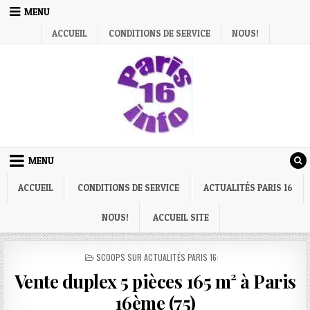
Skip
MENU
to
ACCUEIL
CONDITIONS DE SERVICE
NOUS!
content
MENU
ACCUEIL
CONDITIONS DE SERVICE
ACTUALITÉS PARIS 16
NOUS!
ACCUEIL SITE
POSTED
SCOOPS SUR ACTUALITÉS PARIS 16:
IN
Vente duplex 5 pièces 165 m² à Paris
16ème (75)