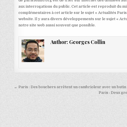
de paris16info.org est de trier sur internet des données aut
aux interrogations du public. Cet article est reproduit du 
complémentaires à cet article sur le sujet « Actualités Paris
website. Il y aura divers développements sur le sujet « Actu
notre site web aussi souvent que possible.
Author:
Georges Collin
Navigation
← Paris : Des bouchers arrêtent un cambrioleur avec un buti
de
Paris : Deux g
l’article