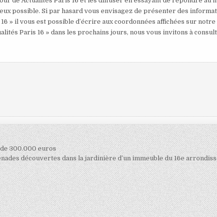
our de Actualités Paris 16 et les diffuser en essayant de répondre au 
mieux possible. Si par hasard vous envisagez de présenter des informa
 16 » il vous est possible d’écrire aux coordonnées affichées sur notre
alités Paris 16 » dans les prochains jours, nous vous invitons à consul
n de 300.000 euros
renades découvertes dans la jardinière d’un immeuble du 16e arrondi