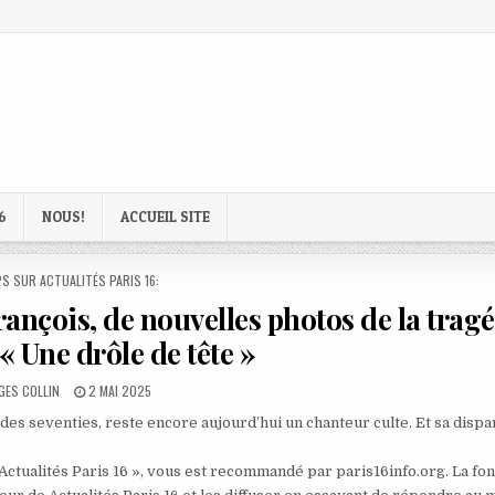
6
NOUS!
ACCUEIL SITE
D
S SUR ACTUALITÉS PARIS 16:
rançois, de nouvelles photos de la trag
 « Une drôle de tête »
OR:
PUBLISHED
GES COLLIN
2 MAI 2025
DATE:
n des seventies, reste encore aujourd’hui un chanteur culte. Et sa dispa
 Actualités Paris 16 », vous est recommandé par paris16info.org. La fo