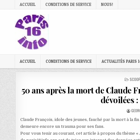
Skip
ACCUEIL
CONDITIONS DE SERVICE
NOUS!
to
content
ACCUEIL
CONDITIONS DE SERVICE
ACTUALITÉS PARIS 1
POSTE
SCOOP
IN
50 ans après la mort de Claude F
dévoilées :
AUTH
GEOR
Claude François, idole des jeunes, fauché par la mort à la fi
demeure encore un trauma pour ses fans.
Pour vous tenir au courant, cet article à propos du thème «