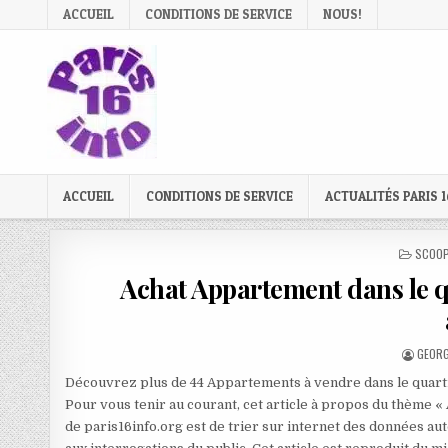
Skip
ACCUEIL
CONDITIONS DE SERVICE
NOUS!
to
content
ACCUEIL
CONDITIONS DE SERVICE
ACTUALITÉS PARIS 1
POSTE
SCOOP
IN
Achat Appartement dans le qu
AUTHO
GEORG
Découvrez plus de 44 Appartements à vendre dans le quartie
Pour vous tenir au courant, cet article à propos du thème «
de paris16info.org est de trier sur internet des données aut