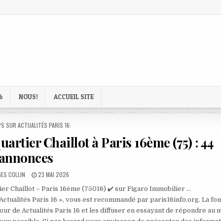
6
NOUS!
ACCUEIL SITE
D
S SUR ACTUALITÉS PARIS 16:
artier Chaillot à Paris 16ème (75) : 44
annonces
R:
PUBLISHED
ES COLLIN
23 MAI 2026
DATE:
r Chaillot – Paris 16ème (75016) ✔️ sur Figaro Immobilier …
 Actualités Paris 16 », vous est recommandé par paris16info.org. La fo
our de Actualités Paris 16 et les diffuser en essayant de répondre au 