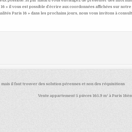
mieux possible. Si par hasard vous envisagez de présenter des informa
 16 » il vous est possible d’écrire aux coordonnées affichées sur notre
alités Paris 16 » dans les prochains jours, nous vous invitons à consul
e, mais il faut trouver des solution pérennes et non des réquisitions
Vente appartement 5 pièces 165.9 m² à Paris 16è