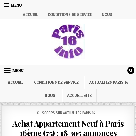
Skip
MENU
to
ACCUEIL
CONDITIONS DE SERVICE
NOUS!
content
MENU
ACCUEIL
CONDITIONS DE SERVICE
ACTUALITÉS PARIS 16
NOUS!
ACCUEIL SITE
POSTED
SCOOPS SUR ACTUALITÉS PARIS 16:
IN
Achat Appartement Neuf à Paris
16ème (75) : 18 305 annonces