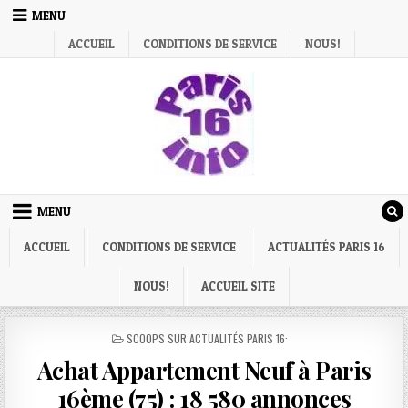
Skip
MENU
to
ACCUEIL
CONDITIONS DE SERVICE
NOUS!
content
MENU
ACCUEIL
CONDITIONS DE SERVICE
ACTUALITÉS PARIS 16
NOUS!
ACCUEIL SITE
POSTED
SCOOPS SUR ACTUALITÉS PARIS 16:
IN
Achat Appartement Neuf à Paris
16ème (75) : 18 580 annonces