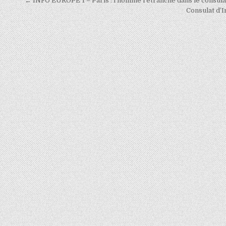
Navigation
← INFO EUROPE 1 – Paris : l’homme retranché dans le consulat
de
Consulat d’I
l’article