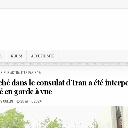
6
NOUS!
ACCUEIL SITE
D
S SUR ACTUALITÉS PARIS 16:
é dans le consulat d’Iran a été interpe
cé en garde à vue
R:
PUBLISHED
S COLLIN
20 AVRIL 2024
DATE: