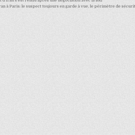
 d’Iran s’est rendu après une négociation avec la BRI
ran à Paris: le suspect toujours en garde à vue, le périmètre de sécuri