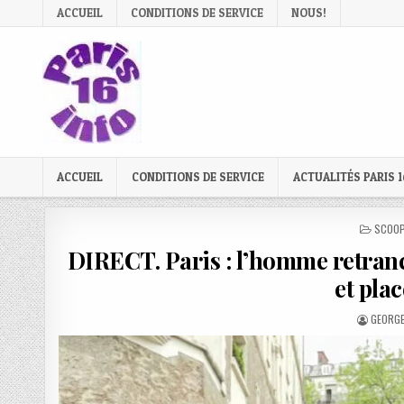
Skip
ACCUEIL
CONDITIONS DE SERVICE
NOUS!
to
content
ACCUEIL
CONDITIONS DE SERVICE
ACTUALITÉS PARIS 1
POSTE
SCOOP
IN
DIRECT. Paris : l’homme retranch
et pla
AUTHO
GEORGE