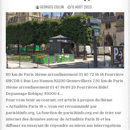
AUTHOR:
PUBLISHED
GEORGES COLLIN
13 AOÛT 2023
DATE:
80 km de Paris 16ème arrondissement 01 40 72 16 16 Fourrière
SNCDR 5 Rue Leo Hamon 92230 Gennevilliers 7,95 km de Paris
16ème arrondissement 01 47 94 83 23 Fourrières Bidel
Depannage Bobigny 93000 4 …
Pour vous tenir au courant, cet article à propos du thème
« Actualités Paris 16 », vous est recommandé par
paris16info.org. La fonction de paris16info.org est de trier sur
internet des données autour de Actualités Paris 16 et les
diffuser en essayant de répondre au mieux aux interrogations