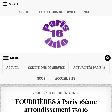
Skip
MENU
to
ACCUEIL
CONDITIONS DE SERVICE
NOUS!
content
MENU
ACCUEIL
CONDITIONS DE SERVICE
ACTUALITÉS PARIS 16
NOUS!
ACCUEIL SITE
POSTED
SCOOPS SUR ACTUALITÉS PARIS 16:
IN
FOURRIÈRES à Paris 16ème
arrondissement 75016