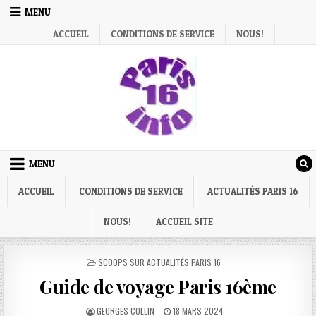
Skip
MENU
to
ACCUEIL
CONDITIONS DE SERVICE
NOUS!
content
MENU
ACCUEIL
CONDITIONS DE SERVICE
ACTUALITÉS PARIS 16
NOUS!
ACCUEIL SITE
POSTED
SCOOPS SUR ACTUALITÉS PARIS 16:
IN
Guide de voyage Paris 16ème
AUTHOR:
PUBLISHED
GEORGES COLLIN
18 MARS 2024