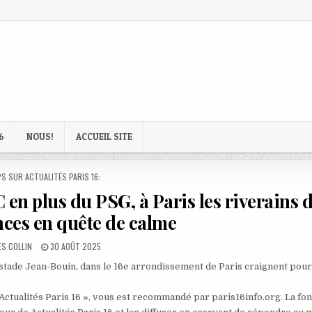
6
NOUS!
ACCUEIL SITE
D
S SUR ACTUALITÉS PARIS 16:
FC en plus du PSG, à Paris les riverains 
nces en quête de calme
R:
PUBLISHED
S COLLIN
30 AOÛT 2025
DATE:
u stade Jean-Bouin, dans le 16e arrondissement de Paris craignent pour
 Actualités Paris 16 », vous est recommandé par paris16info.org. La fo