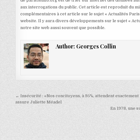
de paris16info.org est de trier sur internet des données aut
aux interrogations du public. Cet article est reproduit du 
complémentaires à cet article sur le sujet « Actualités Paris
website. Il y aura divers développements sur le sujet « Actu
notre site web aussi souvent que possible.
Author:
Georges Collin
Navigation
← Insécurité : «Nos concitoyens, à 95%, attendent exactement
de
assure Juliette Méadel
En 1978, une s
l’article