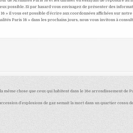
our de Actualités Paris 16 et les diffuser en essayant de répondre au 
mieux possible. Si par hasard vous envisagez de présenter des informa
 16 » il vous est possible d’écrire aux coordonnées affichées sur notre
alités Paris 16 » dans les prochains jours, nous vous invitons à consul
 la même chose que ceux qui habitent dans le 16e arrondissement de Pa
uccession d’explosions de gaz semait la mort dans un quartier cossu d