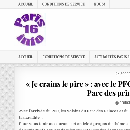
Skip
ACCUEIL
CONDITIONS DE SERVICE
NOUS!
to
content
ACCUEIL
CONDITIONS DE SERVICE
ACTUALITÉS PARIS 1
POSTE
SCOOP
IN
« Je crains le pire » : avec le P
Parc des pri
AUTHO
GEORGE
Avec l’arrivée du PFC, les voisins du Parc des Princes et d
tranquillité …
Pour vous tenir au courant, cet article à propos du thème «