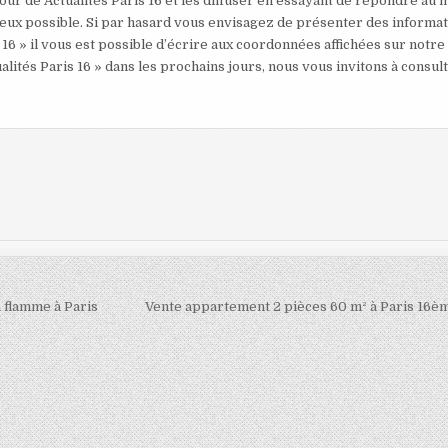
our de Actualités Paris 16 et les diffuser en essayant de répondre au 
mieux possible. Si par hasard vous envisagez de présenter des informa
 16 » il vous est possible d’écrire aux coordonnées affichées sur notre
alités Paris 16 » dans les prochains jours, nous vous invitons à consul
a flamme à Paris
Vente appartement 2 pièces 60 m² à Paris 16è