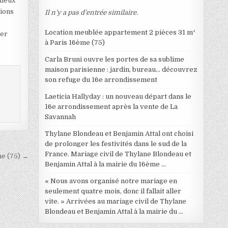
mieux
tions
Il n’y a pas d’entrée similaire.
Location meublée appartement 2 pièces 31 m²
ter
à Paris 16ème (75)
Carla Bruni ouvre les portes de sa sublime
maison parisienne : jardin, bureau… découvrez
son refuge du 16e arrondissement
Laeticia Hallyday : un nouveau départ dans le
16e arrondissement après la vente de La
Savannah
Thylane Blondeau et Benjamin Attal ont choisi
de prolonger les festivités dans le sud de la
France. Mariage civil de Thylane Blondeau et
me (75) →
Benjamin Attal à la mairie du 16ème …
« Nous avons organisé notre mariage en
seulement quatre mois, donc il fallait aller
vite. » Arrivées au mariage civil de Thylane
Blondeau et Benjamin Attal à la mairie du …