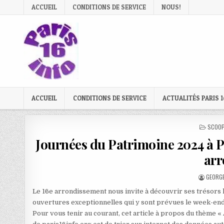
Skip
ACCUEIL
CONDITIONS DE SERVICE
NOUS!
to
content
ACCUEIL
CONDITIONS DE SERVICE
ACTUALITÉS PARIS 1
POSTE
SCOOP
IN
Journées du Patrimoine 2024 à Pa
arr
AUTHO
GEORGE
Le 16e arrondissement nous invite à découvrir ses trésors l
ouvertures exceptionnelles qui y sont prévues le week-end
Pour vous tenir au courant, cet article à propos du thème «