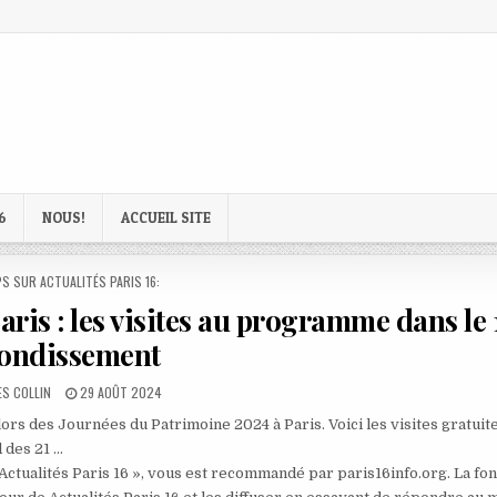
6
NOUS!
ACCUEIL SITE
D
S SUR ACTUALITÉS PARIS 16:
ris : les visites au programme dans le 
ondissement
R:
PUBLISHED
S COLLIN
29 AOÛT 2024
DATE:
ors des Journées du Patrimoine 2024 à Paris. Voici les visites gratuite
 des 21 …
 Actualités Paris 16 », vous est recommandé par paris16info.org. La fo